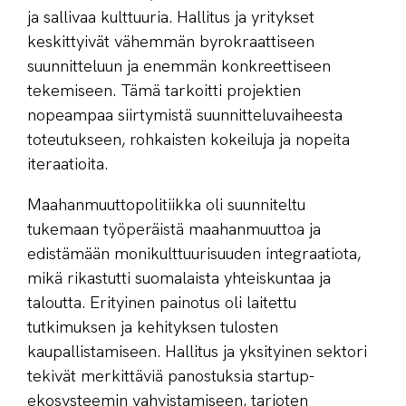
ja sallivaa kulttuuria. Hallitus ja yritykset
keskittyivät vähemmän byrokraattiseen
suunnitteluun ja enemmän konkreettiseen
tekemiseen. Tämä tarkoitti projektien
nopeampaa siirtymistä suunnitteluvaiheesta
toteutukseen, rohkaisten kokeiluja ja nopeita
iteraatioita.
Maahanmuuttopolitiikka oli suunniteltu
tukemaan työperäistä maahanmuuttoa ja
edistämään monikulttuurisuuden integraatiota,
mikä rikastutti suomalaista yhteiskuntaa ja
taloutta. Erityinen painotus oli laitettu
tutkimuksen ja kehityksen tulosten
kaupallistamiseen. Hallitus ja yksityinen sektori
tekivät merkittäviä panostuksia startup-
ekosysteemin vahvistamiseen, tarjoten