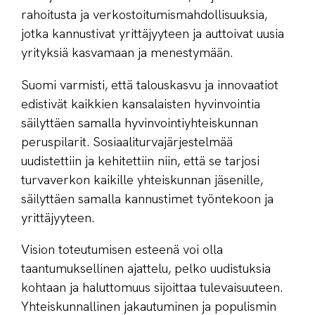
rahoitusta ja verkostoitumismahdollisuuksia,
jotka kannustivat yrittäjyyteen ja auttoivat uusia
yrityksiä kasvamaan ja menestymään.
Suomi varmisti, että talouskasvu ja innovaatiot
edistivät kaikkien kansalaisten hyvinvointia
säilyttäen samalla hyvinvointiyhteiskunnan
peruspilarit. Sosiaaliturvajärjestelmää
uudistettiin ja kehitettiin niin, että se tarjosi
turvaverkon kaikille yhteiskunnan jäsenille,
säilyttäen samalla kannustimet työntekoon ja
yrittäjyyteen.
Vision toteutumisen esteenä voi olla
taantumuksellinen ajattelu, pelko uudistuksia
kohtaan ja haluttomuus sijoittaa tulevaisuuteen.
Yhteiskunnallinen jakautuminen ja populismin