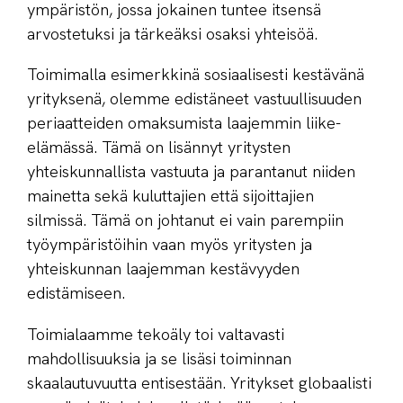
ympäristön, jossa jokainen tuntee itsensä
arvostetuksi ja tärkeäksi osaksi yhteisöä.
Toimimalla esimerkkinä sosiaalisesti kestävänä
yrityksenä, olemme edistäneet vastuullisuuden
periaatteiden omaksumista laajemmin liike-
elämässä. Tämä on lisännyt yritysten
yhteiskunnallista vastuuta ja parantanut niiden
mainetta sekä kuluttajien että sijoittajien
silmissä. Tämä on johtanut ei vain parempiin
työympäristöihin vaan myös yritysten ja
yhteiskunnan laajemman kestävyyden
edistämiseen.
Toimialaamme tekoäly toi valtavasti
mahdollisuuksia ja se lisäsi toiminnan
skaalautuvuutta entisestään. Yritykset globaalisti