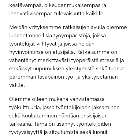
kestävämpää, oikeudenmukaisempaa ja
innovatiivisempaa tulevaisuutta kaikille.
Meidän yrityksemme ratkaisujen avulla olemme
luoneet onnellisia työympäristöjä, joissa
työntekijät viihtyvät ja joissa heidän
hyvinvointinsa on etusijalla. Ratkaisumme on
vähentänyt merkittävästi työperäistä stressiä ja
ehkäissyt uupumuksen yleistymistä sekä tuonut
paremman tasapainon työ- ja yksityiselämän
välille.
Olemme olleen mukana vahvistamassa
työkulttuuria, jossa työntekijöiden jaksaminen
sekä kouluttaminen nähdään ensisijaisen
tärkeänä. Tämä on lisännyt työntekijöiden
tyytyväisyyttä ja sitoutumista sekä luonut