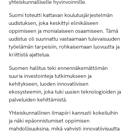
yhteiskunnalliselle hyvinvoinnille.
Suomi toteutti kattavan koulutusjärjestelmän
uudistuksen, joka keskittyi elinikäiseen
oppimiseen ja monialaiseen osaamiseen. Tämä
uudistus oli suunnattu vastaamaan tulevaisuuden
työelämän tarpeisiin, rohkaisemaan luovuutta ja
kriittistä ajattelua.
Suomen hallitus teki ennennäkemättömän
suuria investointeja tutkimukseen ja
kehitykseen, luoden innovatiivisen
ekosysteemin, joka tuki uusien teknologioiden ja
palveluiden kehittämistä.
Yhteiskunnallinen ilmapiiri kannusti kokeiluihin
ja näki epäonnistumiset oppimisen
mahdollisuuksina, mikä vahvisti innovatiivisuutta