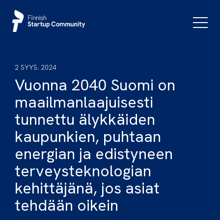
Siirry
sisältöön
Päävali
2 SYYS. 2024
Vuonna 2040 Suomi on
maailmanlaajuisesti
tunnettu älykkäiden
kaupunkien, puhtaan
energian ja edistyneen
terveysteknologian
kehittäjänä, jos asiat
tehdään oikein