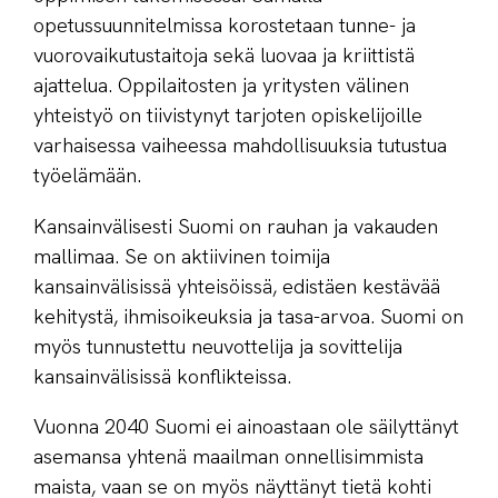
opetussuunnitelmissa korostetaan tunne- ja
vuorovaikutustaitoja sekä luovaa ja kriittistä
ajattelua. Oppilaitosten ja yritysten välinen
yhteistyö on tiivistynyt tarjoten opiskelijoille
varhaisessa vaiheessa mahdollisuuksia tutustua
työelämään.
Kansainvälisesti Suomi on rauhan ja vakauden
mallimaa. Se on aktiivinen toimija
kansainvälisissä yhteisöissä, edistäen kestävää
kehitystä, ihmisoikeuksia ja tasa-arvoa. Suomi on
myös tunnustettu neuvottelija ja sovittelija
kansainvälisissä konflikteissa.
Vuonna 2040 Suomi ei ainoastaan ole säilyttänyt
asemansa yhtenä maailman onnellisimmista
maista, vaan se on myös näyttänyt tietä kohti