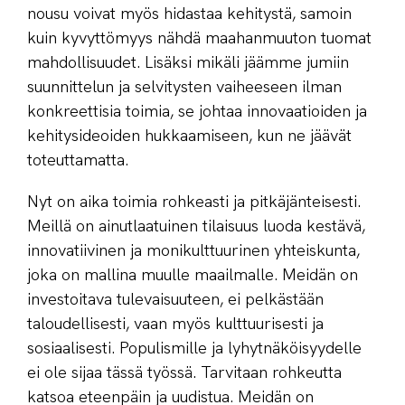
nousu voivat myös hidastaa kehitystä, samoin
kuin kyvyttömyys nähdä maahanmuuton tuomat
mahdollisuudet. Lisäksi mikäli jäämme jumiin
suunnittelun ja selvitysten vaiheeseen ilman
konkreettisia toimia, se johtaa innovaatioiden ja
kehitysideoiden hukkaamiseen, kun ne jäävät
toteuttamatta.
Nyt on aika toimia rohkeasti ja pitkäjänteisesti.
Meillä on ainutlaatuinen tilaisuus luoda kestävä,
innovatiivinen ja monikulttuurinen yhteiskunta,
joka on mallina muulle maailmalle. Meidän on
investoitava tulevaisuuteen, ei pelkästään
taloudellisesti, vaan myös kulttuurisesti ja
sosiaalisesti. Populismille ja lyhytnäköisyydelle
ei ole sijaa tässä työssä. Tarvitaan rohkeutta
katsoa eteenpäin ja uudistua. Meidän on