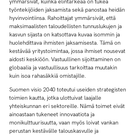
ymmärsivät, kuinka elintärkeää on tukea
työntekijöiden jaksamista sekä panostaa heidän
hyvinvointiinsa. Rahoittajat ymmärsivät, että
maksimaalisten taloudellisten tunnuslukujen ja
kasvun sijasta on katsottava kuvaa isommin ja
huolehdittava ihmisten jaksamisesta. Tämä on
kestävää yritystoimintaa, jossa ihmiset nousevat
aidosti keskiöön. Vastuullinen sijoittaminen on
globaalia ja vastuullisuus tarkoittaa muutakin
kuin isoa rahasäkkiä omistajille.
Suomen visio 2040 toteutui useiden strategisten
toimien kautta, jotka ulottuivat laajalle
yhteiskunnan eri sektoreille. Nämä toimet eivät
ainoastaan tukeneet innovaatiota ja
monikulttuurisuutta, vaan myös loivat vankan
perustan kestävälle talouskasvulle ja