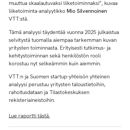
muuttua skaalautuvaksi liiketoiminnaksi”, kuvaa
liiketoiminta-analyytikko
Mio Silvennoinen
VTT:stä.
Tämä analyysi täydentää vuonna 2025 julkaistua
selvitystä tuomalla aiempaa tarkemman kuvan
yritysten toiminnasta. Erityisesti tutkimus- ja
kehitystoiminnan sekä henkilöstön rooli
korostuu nyt selkeämmin kuin aiemmin.
VTT:n ja Suomen startup-yhteisön yhteinen
analyysi perustuu yritysten taloustietoihin,
rahoitusdataan ja Tilastokeskuksen
rekisteriaineistoihin.
Lue raportti tästä.