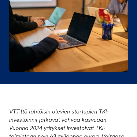
VTT:ltä lähtöisin olevien startupien TKI-
investoinnit jatkavat vahvaa kasvuaan.
Vuonna 2024 yritykset investoivat TKI-
toimintaan noin 63 miljoonaa euroa. Valtaosa