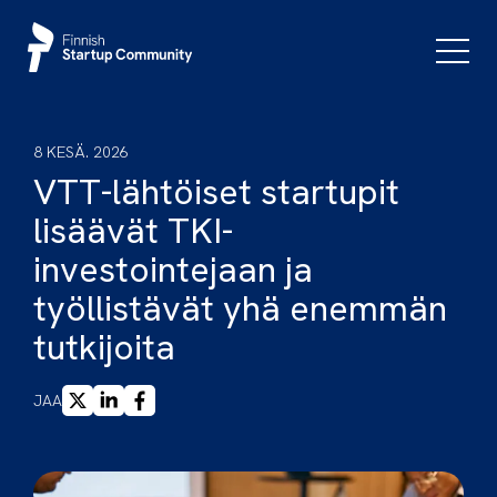
Siirry
sisältöön
Päävali
8 KESÄ. 2026
VTT-lähtöiset startupit
lisäävät TKI-
investointejaan ja
työllistävät yhä enemmän
tutkijoita
X
LINKEDIN
FACEBOOK
JAA