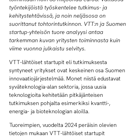
työntekijöistä työskentelee tutkimus- ja
kehitystehtävissä, ja noin neljäsosa on
suorittanut tohtorintutkinnon. VTT:n ja Suomen
startup-yhteisön tuore analyysi antaa
tarkemman kuvan yritysten toiminnasta kuin
viime vuonna julkaistu selvitys.
VTT-lähtöiset startupit eli tutkimuksesta
syntyneet yritykset ovat keskeinen osa Suomen
innovaatiojärjestelmää. Monet niistä edustavat
syväteknologia-alan sektoria, jossa uusia
teknologioita kehitetään pitkäjänteisen
tutkimuksen pohjalta esimerkiksi kvantti-,
energia- ja bioteknologian aloilla.
Tuoreimpien, vuodelta 2024 peräisin olevien
tietojen mukaan VTT-lähtöiset startupit