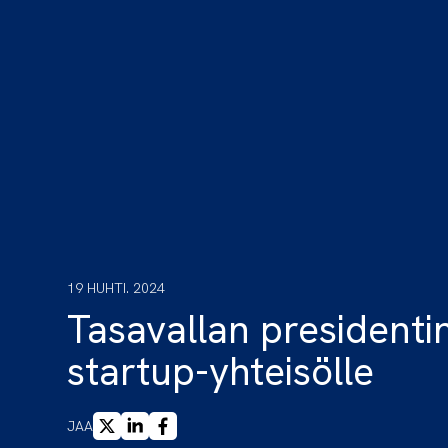
19 HUHTI. 2024
Tasavallan presidenti
startup-yhteisölle
X
LINKEDIN
FACEBOOK
JAA