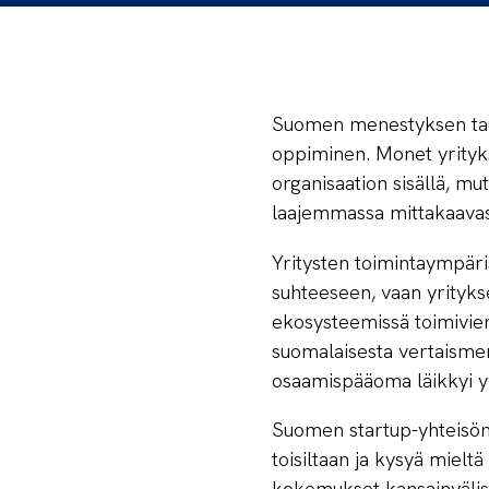
Suomen menestyksen taust
oppiminen. Monet yrityks
organisaation sisällä, m
laajemmassa mittakaavas
Yritysten toimintaympäri
suhteeseen, vaan yrityks
ekosysteemissä toimivien
suomalaisesta vertaisme
osaamispääoma läikkyi yl
Suomen startup-yhteisön v
toisiltaan ja kysyä mielt
kokemukset kansainvälist