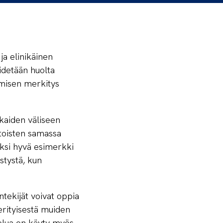
a elinikäinen
idetään huolta
amisen merkitys
kaiden väliseen
 toisten samassa
Yksi hyvä esimerkki
stystä, kun
ntekijät voivat oppia
 erityisestä muiden
elua on käyty myös