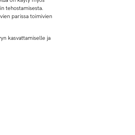
in tehostamisesta.
ien parissa toimivien
yn kasvattamiselle ja
miita kasvattamaan
jen. Harvat innovaatiot
tijoiden
n ekosysteemin toimijoina
ritys houkuttelee Suomeen
Tämä osaaminen on
dynnetään. Näin koko
sessa elinkeinoelämässä.