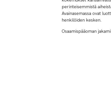
perinteisemmistä aiheist
Avainasemassa ovat luott
henkilöiden kesken.
Osaamispääoman jakamise
uusien menestystarinoide
tulevaisuuden yrittäjiä y
syntyvät nykyhteiskunnas
vuorovaikutuksen tuloksen
Suomen startup-yhteisössä
– toisin voi olla moniss
uutta osaamista ulkomai
parhaimmillaan käytettäv
kansantalous hyötyy.
Vertaisoppimista tukevaa