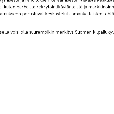
a, kuten parhaista rekrytointikäytänteistä ja markkinoinn
amukseen perustuvat keskustelut samankaltaisten tehtäv
lla voisi olla suurempikin merkitys Suomen kilpailukyv
n syntymiselle. Startup-ekosysteemissä ollaan jopa val
ritysten sisällä sekä jakamaan oppeja yli organisaatiorajo
sa yksin puurtamalla, vaan ne rakentuvat huippuasiantun
a tai alan roolimalleilta oppimalla.
 yritykset eivät näe toisiaan kilpailijoina, vaan yhteise
a perinteisemmissä suuryrityksissä. Yksikin menestyvä y
lta ja näin myös ekosysteemin osaamispääoma kasvaa. 
issä myös muissa yrityksissä, kun vertaisoppimista hyö
 ajattelua toivoisi jatkossa näkevän laajemmin suomalai