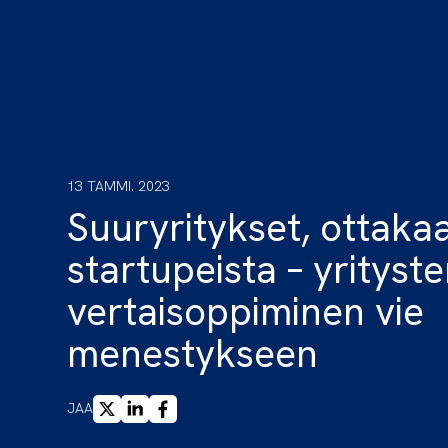
13 TAMMI. 2023
Suuryritykset, ottakaa
startupeista – yrityst
vertaisoppiminen vie
menestykseen
X
LINKEDIN
FACEBOOK
JAA