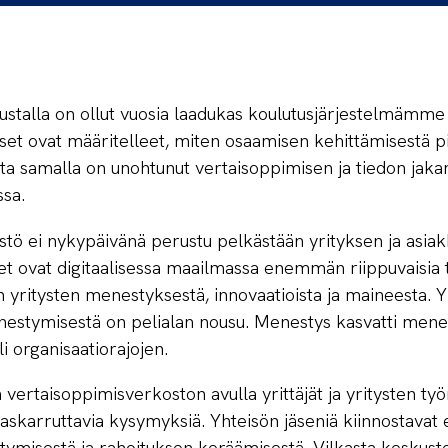
alla on ollut vuosia laadukas koulutusjärjestelmämme j
et ovat määritelleet, miten osaamisen kehittämisestä p
utta samalla on unohtunut vertaisoppimisen ja tiedon jak
sa.
stö ei nykypäivänä perustu pelkästään yrityksen ja asiak
et ovat digitaalisessa maailmassa enemmän riippuvaisia
 yritysten menestyksestä, innovaatioista ja maineesta. 
nestymisestä on pelialan nousu. Menestys kasvatti mene
i organisaatiorajojen.
ertaisoppimisverkoston avulla yrittäjät ja yritysten työ
ä askarruttavia kysymyksiä. Yhteisön jäseniä kiinnostavat
ymisestä ja rahoituksen keräämisestä. Vilkasta keskust