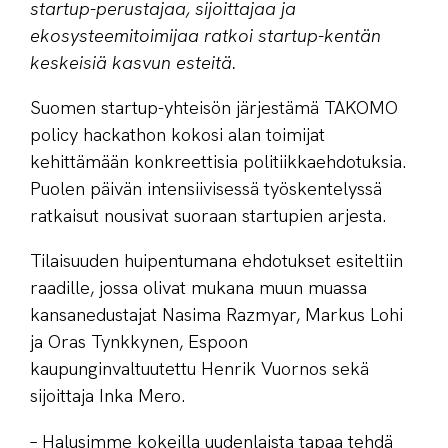
startup-perustajaa, sijoittajaa ja
ekosysteemitoimijaa ratkoi startup-kentän
keskeisiä kasvun esteitä.
Suomen startup-yhteisön järjestämä TAKOMO
policy hackathon kokosi alan toimijat
kehittämään konkreettisia politiikkaehdotuksia.
Puolen päivän intensiivisessä työskentelyssä
ratkaisut nousivat suoraan startupien arjesta.
Tilaisuuden huipentumana ehdotukset esiteltiin
raadille, jossa olivat mukana muun muassa
kansanedustajat Nasima Razmyar, Markus Lohi
ja Oras Tynkkynen, Espoon
kaupunginvaltuutettu Henrik Vuornos sekä
sijoittaja Inka Mero.
– Halusimme kokeilla uudenlaista tapaa tehdä