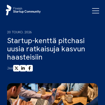
Siirry
sisältöön
Päävali
20 TOUKO. 2026
Startup-kenttä pitchasi
uusia ratkaisuja kasvun
haasteisiin
X
LINKEDIN
FACEBOOK
JAA