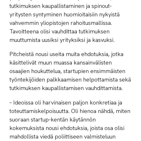
tutkimuksen kaupallistaminen ja spinout-
yritysten syntyminen huomioitaisiin nykyistä
vahvemmin yliopistojen rahoitusmallissa.
Tavoitteena olisi vauhdittaa tutkimuksen
muuttumista uusiksi yrityksiksi ja kasvuksi.
Pitcheistä nousi useita muita ehdotuksia, jotka
käsittelivät muun muassa kansainvälisten
osaajien houkuttelua, startupien ensimmäisten
työntekijöiden palkkaamisen helpottamista sekä
tutkimuksen kaupallistamisen vauhdittamista.
– Ideoissa oli harvinaisen paljon konkretiaa ja
toteuttamiskelpoisuutta. Oli hienoa nähdä, miten
suoraan startup-kentän käytännön
kokemuksista nousi ehdotuksia, joista osa olisi
mahdollista viedä poliittiseen valmisteluun