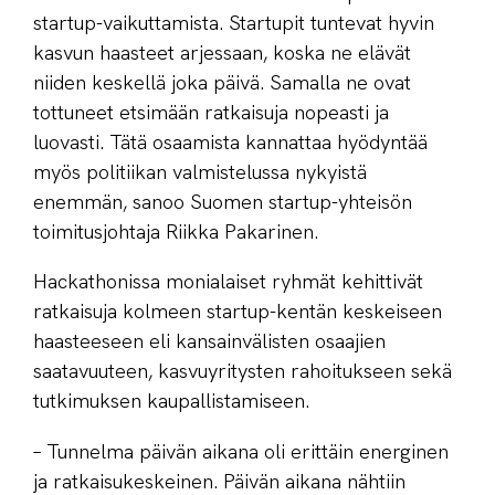
startup-vaikuttamista. Startupit tuntevat hyvin
kasvun haasteet arjessaan, koska ne elävät
niiden keskellä joka päivä. Samalla ne ovat
tottuneet etsimään ratkaisuja nopeasti ja
luovasti. Tätä osaamista kannattaa hyödyntää
myös politiikan valmistelussa nykyistä
enemmän, sanoo Suomen startup-yhteisön
toimitusjohtaja Riikka Pakarinen.
Hackathonissa monialaiset ryhmät kehittivät
ratkaisuja kolmeen startup-kentän keskeiseen
haasteeseen eli kansainvälisten osaajien
saatavuuteen, kasvuyritysten rahoitukseen sekä
tutkimuksen kaupallistamiseen.
– Tunnelma päivän aikana oli erittäin energinen
ja ratkaisukeskeinen. Päivän aikana nähtiin