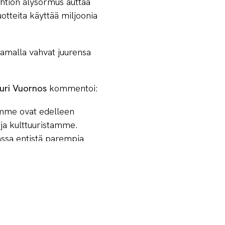
htiön älysormus auttaa
uotteita käyttää miljoonia
samalla vahvat juurensa
uri Vuornos
kommentoi:
omme ovat edelleen
ja kulttuuristamme.
ssa entistä parempia
yrityksen yhteisö. Se
tajat.