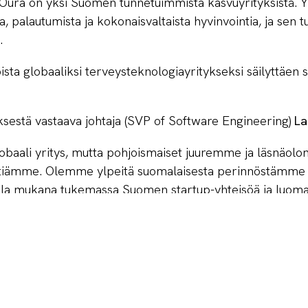
Oura on yksi Suomen tunnetuimmista kasvuyrityksistä. Y
, palautumista ja kokonaisvaltaista hyvinvointia, ja sen t
.
ista globaaliksi terveysteknologiayritykseksi säilyttäen 
sestä vastaava johtaja (SVP of Software Engineering)
La
obaali yritys, mutta pohjoismaiset juuremme ja läsnäol
ttiämme. Olemme ylpeitä suomalaisesta perinnöstämme 
la mukana tukemassa Suomen startup-yhteisöä ja luoma
uyritysten syntymiselle ja menestymiselle.”
n Suomen startup-sektorin johtava vaikuttaja ja yli 300 
tä kasvua tavoittelevat startupit, kasvuyritykset ja sijoit