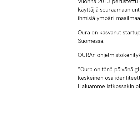
Vuonna 2013 perustettu 
käyttäjiä seuraamaan unta
ihmisiä ympäri maailmaa
Oura on kasvanut startup
Suomessa.
ŌURAn ohjelmistokehityk
”Oura on tänä päivänä gl
keskeinen osa identitee
Haluamme jatkossakin ol
edellytyksiä uusien kasv
Suomen startup-yhteisö o
kokoaa yhteen kansainvälis