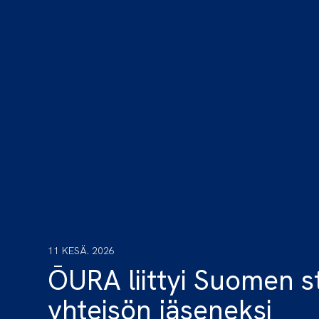
11 KESÄ. 2026
ŌURA liittyi Suomen s
yhteisön jäseneksi