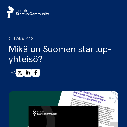
Siirry
sisältöön
Päävali
21 LOKA. 2021
Mikä on Suomen startup-
yhteisö?
X
LINKEDIN
FACEBOOK
JAA