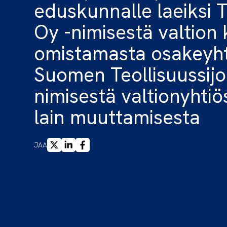
eduskunnalle laeiksi T
Oy -nimisestä valtion
omistamasta osakeyht
Suomen Teollisuussijo
nimisestä valtionyhti
lain muuttamisesta
X
LINKEDIN
FACEBOOK
JAA