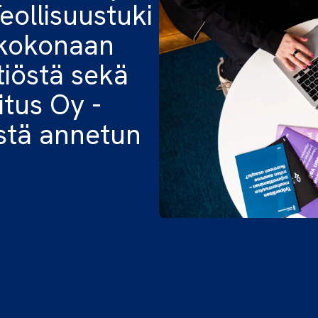
eollisuustuki
 kokonaan
iöstä sekä
itus Oy -
östä annetun