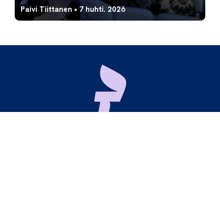
Paivi Tiittanen
•
7 huhti. 2026
Maria 01
Lapinlahdenkatu 16
00180 Helsinki
hello@startupyhteiso.com
X
LinkedIn
Instagram