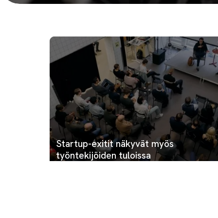
Startup-exitit näkyvät myös
työntekijöiden tuloissa
Youssef Zad
•
3 kesä. 2026