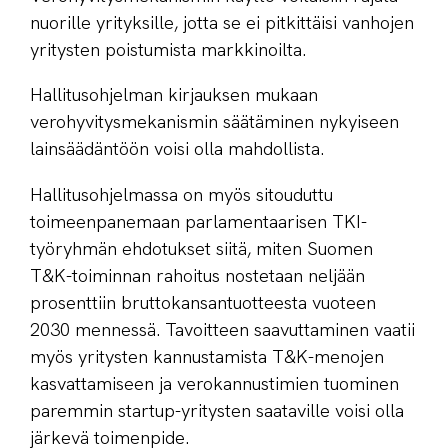
nuorille yrityksille, jotta se ei pitkittäisi vanhojen
yritysten poistumista markkinoilta.
Hallitusohjelman kirjauksen mukaan
verohyvitysmekanismin säätäminen nykyiseen
lainsäädäntöön voisi olla mahdollista.
Hallitusohjelmassa on myös sitouduttu
toimeenpanemaan parlamentaarisen TKI-
työryhmän ehdotukset siitä, miten Suomen
T&K-toiminnan rahoitus nostetaan neljään
prosenttiin bruttokansantuotteesta vuoteen
2030 mennessä. Tavoitteen saavuttaminen vaatii
myös yritysten kannustamista T&K-menojen
kasvattamiseen ja verokannustimien tuominen
paremmin startup-yritysten saataville voisi olla
järkevä toimenpide.