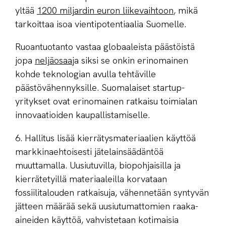
yltää
1200 miljardin euron liikevaihtoon
, mikä
tarkoittaa isoa vientipotentiaalia Suomelle.
Ruoantuotanto vastaa globaaleista päästöistä
jopa
neljäosaa
ja siksi se onkin erinomainen
kohde teknologian avulla tehtäville
päästövähennyksille. Suomalaiset startup-
yritykset ovat erinomainen ratkaisu toimialan
innovaatioiden kaupallistamiselle.
6. Hallitus lisää kierrätysmateriaalien käyttöä
markkinaehtoisesti jätelainsäädäntöä
muuttamalla. Uusiutuvilla, biopohjaisilla ja
kierrätetyillä materiaaleilla korvataan
fossiilitalouden ratkaisuja, vähennetään syntyvän
jätteen määrää sekä uusiutumattomien raaka-
aineiden käyttöä, vahvistetaan kotimaisia