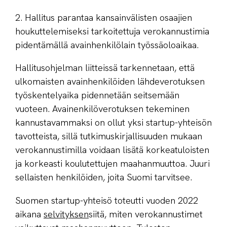
2. Hallitus parantaa kansainvälisten osaajien
houkuttelemiseksi tarkoitettuja verokannustimia
pidentämällä avainhenkilölain työssäoloaikaa.
Hallitusohjelman liitteissä tarkennetaan, että
ulkomaisten avainhenkilöiden lähdeverotuksen
työskentelyaika pidennetään seitsemään
vuoteen. Avainenkilöverotuksen tekeminen
kannustavammaksi on ollut yksi startup-yhteisön
tavotteista, sillä tutkimuskirjallisuuden mukaan
verokannustimilla voidaan lisätä korkeatuloisten
ja korkeasti koulutettujen maahanmuuttoa. Juuri
sellaisten henkilöiden, joita Suomi tarvitsee.
Suomen startup-yhteisö toteutti vuoden 2022
aikana
selvityksen
siitä, miten verokannustimet