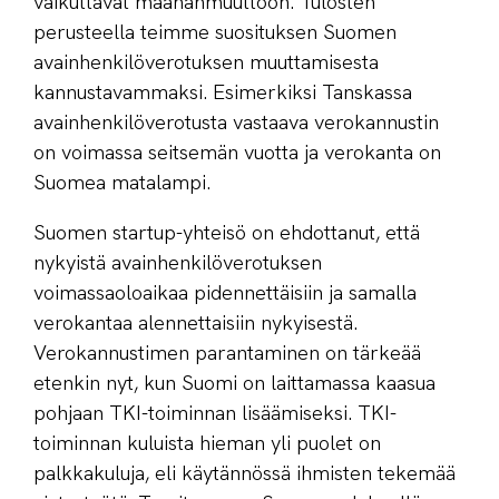
vaikuttavat maahanmuuttoon. Tulosten
perusteella teimme suosituksen Suomen
avainhenkilöverotuksen muuttamisesta
kannustavammaksi. Esimerkiksi Tanskassa
avainhenkilöverotusta vastaava verokannustin
on voimassa seitsemän vuotta ja verokanta on
Suomea matalampi.
Suomen startup-yhteisö on ehdottanut, että
nykyistä avainhenkilöverotuksen
voimassaoloaikaa pidennettäisiin ja samalla
verokantaa alennettaisiin nykyisestä.
Verokannustimen parantaminen on tärkeää
etenkin nyt, kun Suomi on laittamassa kaasua
pohjaan TKI-toiminnan lisäämiseksi. TKI-
toiminnan kuluista hieman yli puolet on
palkkakuluja, eli käytännössä ihmisten tekemää