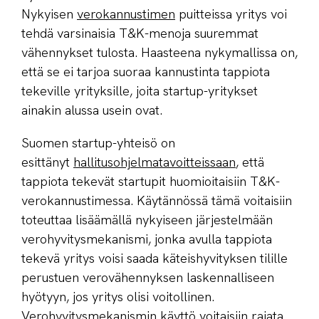
Nykyisen
verokannustimen
puitteissa yritys voi
tehdä varsinaisia T&K-menoja suuremmat
vähennykset tulosta. Haasteena nykymallissa on,
että se ei tarjoa suoraa kannustinta tappiota
tekeville yrityksille, joita startup-yritykset
ainakin alussa usein ovat.
Suomen startup-yhteisö on
esittänyt
hallitusohjelmatavoitteissaan
, että
tappiota tekevät startupit huomioitaisiin T&K-
verokannustimessa. Käytännössä tämä voitaisiin
toteuttaa lisäämällä nykyiseen järjestelmään
verohyvitysmekanismi, jonka avulla tappiota
tekevä yritys voisi saada käteishyvityksen tilille
perustuen verovähennyksen laskennalliseen
hyötyyn, jos yritys olisi voitollinen.
Verohyvitysmekanismin käyttö voitaisiin rajata