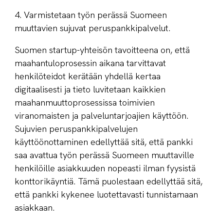
4. Varmistetaan työn perässä Suomeen
muuttavien sujuvat peruspankkipalvelut.
Suomen startup-yhteisön tavoitteena on, että
maahantuloprosessin aikana tarvittavat
henkilöteidot kerätään yhdellä kertaa
digitaalisesti ja tieto luvitetaan kaikkien
maahanmuuttoprosessissa toimivien
viranomaisten ja palveluntarjoajien käyttöön.
Sujuvien peruspankkipalvelujen
käyttöönottaminen edellyttää sitä, että pankki
saa avattua työn perässä Suomeen muuttaville
henkilöille asiakkuuden nopeasti ilman fyysistä
konttorikäyntiä. Tämä puolestaan edellyttää sitä,
että pankki kykenee luotettavasti tunnistamaan
asiakkaan.