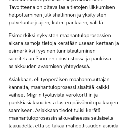
Tavoitteena on oltava laaja tietojen liikkumisen
helpottaminen julkishallinnon ja yksityisten
palveluntarjoajien, kuten pankkien, välillä.
Esimerkiksi nykyisten maahantuloprosessien
aikana samoja tietoja kerätään useaan kertaan ja
esimerkiksi fyysinen tunnistautuminen
suoritetaan Suomen edustustossa ja pankissa
asiakkuuden avaamisen yhteydessä.
Asiakkaan, eli työperäisen maahanmuuttajan
kannalta, maahantuloprosessi sisältää kaikki
vaiheet Migrin työluvista verokorttiin ja
pankkiasiakkuudesta lasten päivähoitopaikkojen
saamiseen. Asiakkaan tiedot tulisi kerätä
maahantuloprosessin alkuvaiheessa sellaisella
laajuudella, että se takaa mahdollisuuden asioida