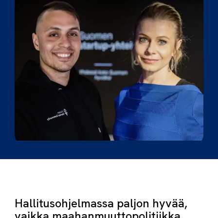
Hallitusohjelmassa paljon hyvää,
vaikka maahanmuuttopolitiikka