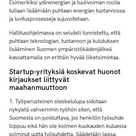
Esimerkiksi ydinenergian ja tuulivoiman roolia
tullaan lisäämään puhtaan energian tuotannossa
ja luvitusprosesseja sujuvoitetaan.
Hallitusohjelmassa on selvästi tunnistettu, että
puhtaan teknologian, tuotannon ja kulutuksen
lisääminen Suomen ympäristökädenjälkeä
kasvattamalla on erittäin hyvää liiketoimintaa.
Startup-yrityksiä koskevat huonot
kirjaukset liittyvät
maahanmuuttoon
1. Työperusteinen oleskelulupa sidotaan
nykyistä vahvemmin työhön siten, että
Suomesta on poistuttava, jos henkilön työsuhde
loppuu eikä hän ole kolmen kuukauden kuluessa
solminut uutta työsuhdetta. Säädetään laissa,