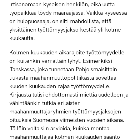
irtisanomaan kyseisen henkilön, eikä uutta
työpaikkaa löydy määräajassa. Vaikka kyseessä
on huippuosaaja, on silti mahdollista, että
yksittäinen työttömyysjakso kestää yli kolme
kuukautta.
Kolmen kuukauden aikarajoite työttömyydelle
on kuitenkin verrattain lyhyt. Esimerkiksi
Tanskassa, joka tunnetaan Pohjoismaisittain
tiukasta maahanmuuttopolitiikasta soveltaa
kuuden kuukauden rajaa työttömyydelle.
Kirjausta tulisi ehdottomasti miettiä uudelleen ja
vähintäänkin tutkia erilaisten
maahanmuuttajaryhmien työttömyysjaksojen
pituuksia Suomessa viimeisten vuosien aikana.
Tällöin voitaisiin arvioida, kuinka montaa
maahanmuuttajaa kolmen kuukauden sääntö