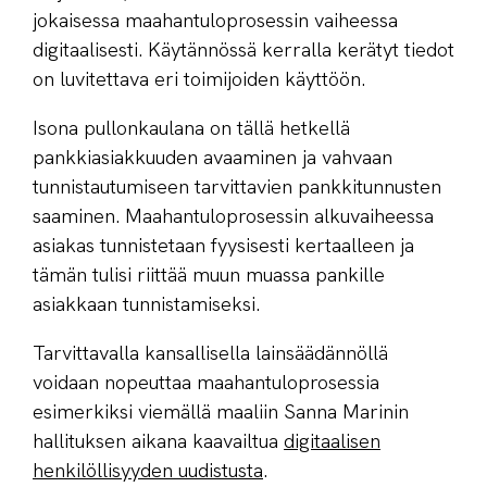
jokaisessa maahantuloprosessin vaiheessa
digitaalisesti. Käytännössä kerralla kerätyt tiedot
on luvitettava eri toimijoiden käyttöön.
Isona pullonkaulana on tällä hetkellä
pankkiasiakkuuden avaaminen ja vahvaan
tunnistautumiseen tarvittavien pankkitunnusten
saaminen. Maahantuloprosessin alkuvaiheessa
asiakas tunnistetaan fyysisesti kertaalleen ja
tämän tulisi riittää muun muassa pankille
asiakkaan tunnistamiseksi.
Tarvittavalla kansallisella lainsäädännöllä
voidaan nopeuttaa maahantuloprosessia
esimerkiksi viemällä maaliin Sanna Marinin
hallituksen aikana kaavailtua
digitaalisen
henkilöllisyyden uudistusta
.