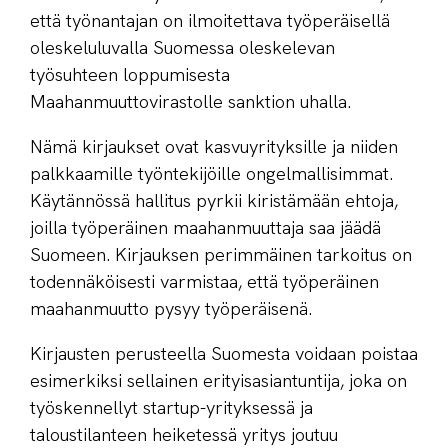
että työnantajan on ilmoitettava työperäisellä
oleskeluluvalla Suomessa oleskelevan
työsuhteen loppumisesta
Maahanmuuttovirastolle sanktion uhalla.
Nämä kirjaukset ovat kasvuyrityksille ja niiden
palkkaamille työntekijöille ongelmallisimmat.
Käytännössä hallitus pyrkii kiristämään ehtoja,
joilla työperäinen maahanmuuttaja saa jäädä
Suomeen. Kirjauksen perimmäinen tarkoitus on
todennäköisesti varmistaa, että työperäinen
maahanmuutto pysyy työperäisenä.
Kirjausten perusteella Suomesta voidaan poistaa
esimerkiksi sellainen erityisasiantuntija, joka on
työskennellyt startup-yrityksessä ja
taloustilanteen heiketessä yritys joutuu