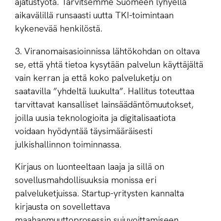
ajatustyötä. Tarvitsemme Suomeen lyhyellä
aikavälillä runsaasti uutta TKI-toimintaan
kykenevää henkilöstä.
3. Viranomaisasioinnissa lähtökohdan on oltava
se, että yhtä tietoa kysytään palvelun käyttäjältä
vain kerran ja että koko palveluketju on
saatavilla ”yhdeltä luukulta”. Hallitus toteuttaa
tarvittavat kansalliset lainsäädäntömuutokset,
joilla uusia teknologioita ja digitalisaatiota
voidaan hyödyntää täysimääräisesti
julkishallinnon toiminnassa.
Kirjaus on luonteeltaan laaja ja sillä on
sovellusmahdollisuuksia monissa eri
palveluketjuissa. Startup-yritysten kannalta
kirjausta on sovellettava
maahanmuuttoprosessin sujuvoittamiseen.