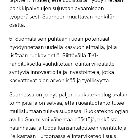
läpivientiin siten, että uudistusta hyödynnetään
pankkipalvelujen sujuvaan avaamiseen
työperäisesti Suomeen muuttavan henkilön
osalta.
5. Suomalaisen puhtaan ruoan potentiaali
hyödynnetään uudella kasvuohjelmalla, jolla
lisätään ruokavientiä. Riittävällä TKI-
rahoituksella vauhditetaan elintarvikealalle
syntyviä innovaatioita ja investointeja, jotka
kasvattavat alan arvonlisää ja työllisyyttä.
Suomessa on jo nyt paljon
ruokateknologia-alan
toimijoita
ja on selvää, että ruoantuotanto tulee
mullistumaan tulevaisuudessa. Ruokateknologian
avulla Suomi voi vähentää päästöjä, ehkäistä
nälänhätää ja tuoda kansantalouteen vientituloja.
Pelkästään Euroopassa elintarviketeollisuus