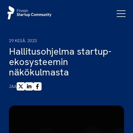
Siirry
sisältöön
Päävali
29 KESÄ. 2023
Hallitusohjelma startup-
ekosysteemin
näkökulmasta
X
LINKEDIN
FACEBOOK
JAA