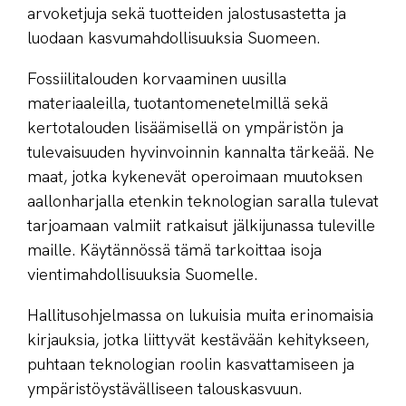
arvoketjuja sekä tuotteiden jalostusastetta ja
luodaan kasvumahdollisuuksia Suomeen.
Fossiilitalouden korvaaminen uusilla
materiaaleilla, tuotantomenetelmillä sekä
kertotalouden lisäämisellä on ympäristön ja
tulevaisuuden hyvinvoinnin kannalta tärkeää. Ne
maat, jotka kykenevät operoimaan muutoksen
aallonharjalla etenkin teknologian saralla tulevat
tarjoamaan valmiit ratkaisut jälkijunassa tuleville
maille. Käytännössä tämä tarkoittaa isoja
vientimahdollisuuksia Suomelle.
Hallitusohjelmassa on lukuisia muita erinomaisia
kirjauksia, jotka liittyvät kestävään kehitykseen,
puhtaan teknologian roolin kasvattamiseen ja
ympäristöystävälliseen talouskasvuun.