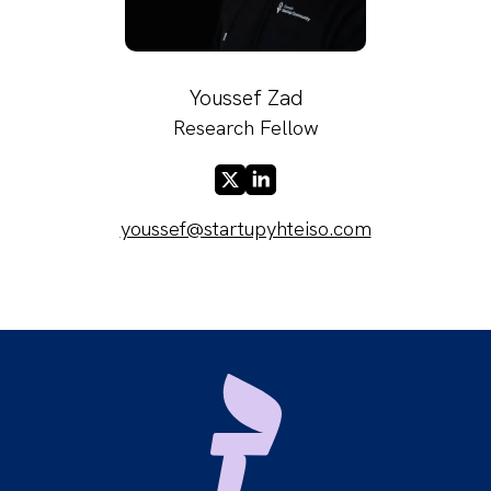
Youssef Zad
Research Fellow
X
LinkedIn
youssef@startupyhteiso.com