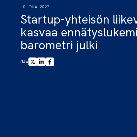
10 LOKA. 2022
Startup-yhteisön liike
kasvaa ennätyslukemii
barometri julki
X
LINKEDIN
FACEBOOK
JAA