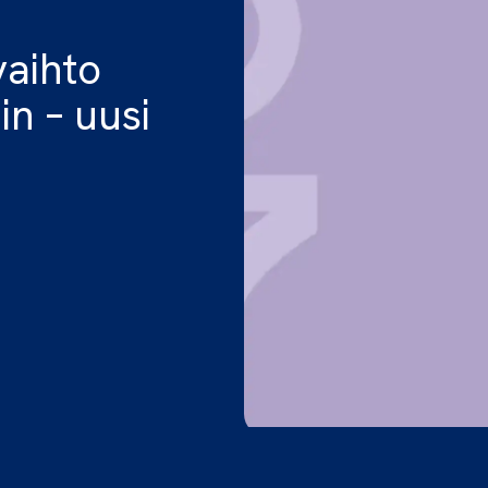
vaihto
n – uusi